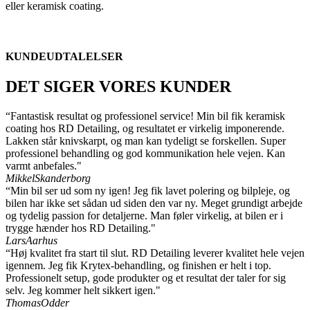
eller keramisk coating.
KUNDEUDTALELSER
DET SIGER VORES KUNDER
“Fantastisk resultat og professionel service! Min bil fik keramisk
coating hos RD Detailing, og resultatet er virkelig imponerende.
Lakken står knivskarpt, og man kan tydeligt se forskellen. Super
professionel behandling og god kommunikation hele vejen. Kan
varmt anbefales."
Mikkel
Skanderborg
“Min bil ser ud som ny igen! Jeg fik lavet polering og bilpleje, og
bilen har ikke set sådan ud siden den var ny. Meget grundigt arbejde
og tydelig passion for detaljerne. Man føler virkelig, at bilen er i
trygge hænder hos RD Detailing."
Lars
Aarhus
“Høj kvalitet fra start til slut. RD Detailing leverer kvalitet hele vejen
igennem. Jeg fik Krytex-behandling, og finishen er helt i top.
Professionelt setup, gode produkter og et resultat der taler for sig
selv. Jeg kommer helt sikkert igen."
Thomas
Odder