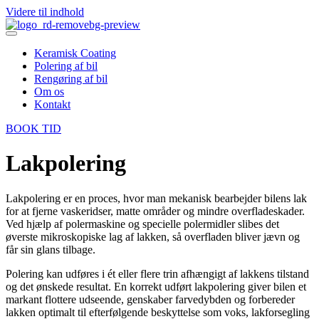
Videre til indhold
Keramisk Coating
Polering af bil
Rengøring af bil
Om os
Kontakt
BOOK TID
Lakpolering
Lakpolering er en proces, hvor man mekanisk bearbejder bilens lak
for at fjerne vaskeridser, matte områder og mindre overfladeskader.
Ved hjælp af polermaskine og specielle polermidler slibes det
øverste mikroskopiske lag af lakken, så overfladen bliver jævn og
får sin glans tilbage.
Polering kan udføres i ét eller flere trin afhængigt af lakkens tilstand
og det ønskede resultat. En korrekt udført lakpolering giver bilen et
markant flottere udseende, genskaber farvedybden og forbereder
lakken optimalt til efterfølgende beskyttelse som voks, lakforsegling