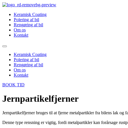
Videre
til
Keramisk Coating
indhold
Polering af bil
Rengøring af bil
Om os
Kontakt
Keramisk Coating
Polering af bil
Rengøring af bil
Om os
Kontakt
BOOK TID
Jernpartikelfjerner
Jernpartikelfjerner bruges til at fjerne metalpartikler fra bilens lak o
Denne type rensning er vigtig, fordi metalpartikler kan forårsage rustpl