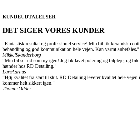
KUNDEUDTALELSER
DET SIGER VORES KUNDER
“Fantastisk resultat og professionel service! Min bil fik keramisk coa
behandling og god kommunikation hele vejen. Kan varmt anbefales."
Mikkel
Skanderborg
“Min bil ser ud som ny igen! Jeg fik lavet polering og bilpleje, og bile
hænder hos RD Detailing."
Lars
Aarhus
“Høj kvalitet fra start til slut. RD Detailing leverer kvalitet hele veje
kommer helt sikkert igen."
Thomas
Odder