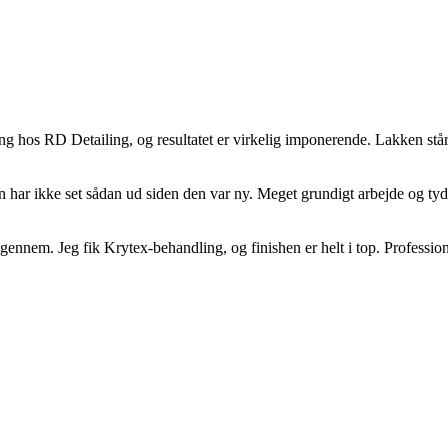
ting hos RD Detailing, og resultatet er virkelig imponerende. Lakken stå
n har ikke set sådan ud siden den var ny. Meget grundigt arbejde og tydel
n igennem. Jeg fik Krytex-behandling, og finishen er helt i top. Professione