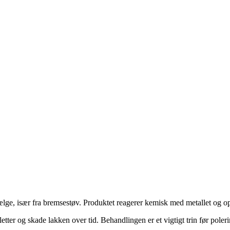
g fælge, især fra bremsestøv. Produktet reagerer kemisk med metallet og o
etter og skade lakken over tid. Behandlingen er et vigtigt trin før poler